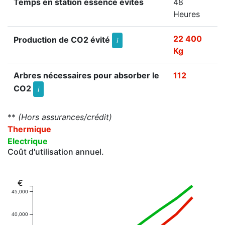
Temps en station essence évités
48
Heures
22 400
Production de CO2 évité
i
Kg
Arbres nécessaires pour absorber le
112
CO2
i
**
(Hors assurances/crédit)
Thermique
Electrique
Coût d'utilisation annuel.
€
45,000
40,000