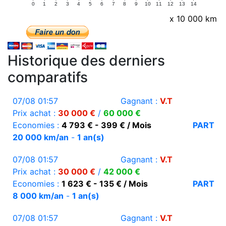
0
1
2
3
4
5
6
7
8
9
10
11
12
13
14
x 10 000 km
Historique des derniers
comparatifs
07/08 01:57
Gagnant :
V.T
Prix achat :
30 000 €
/
60 000 €
Economies :
4 793 € - 399 € / Mois
PART
20 000 km/an
-
1 an(s)
07/08 01:57
Gagnant :
V.T
Prix achat :
30 000 €
/
42 000 €
Economies :
1 623 € - 135 € / Mois
PART
8 000 km/an
-
1 an(s)
07/08 01:57
Gagnant :
V.T