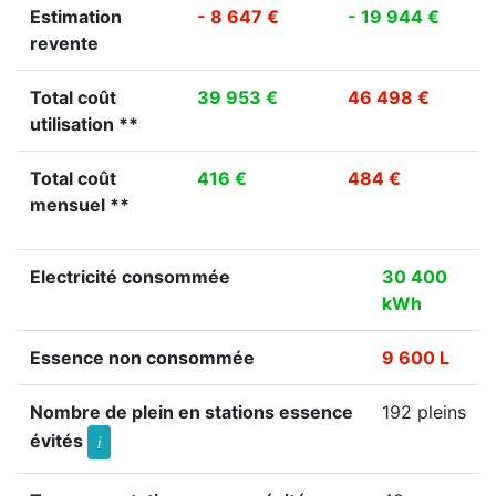
Estimation
- 8 647 €
- 19 944 €
revente
Total coût
39 953 €
46 498 €
utilisation **
Total coût
416 €
484 €
mensuel **
Electricité consommée
30 400
kWh
Essence non consommée
9 600 L
Nombre de plein en stations essence
192 pleins
évités
i