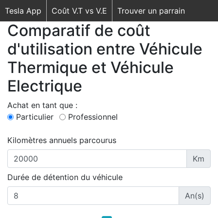
Tesla App
Coût V.T vs V.E
Trouver un parrain
Comparatif de coût
d'utilisation entre Véhicule
Thermique et Véhicule
Electrique
Achat en tant que :
Particulier
Professionnel
Kilomètres annuels parcourus
Km
Durée de détention du véhicule
An(s)