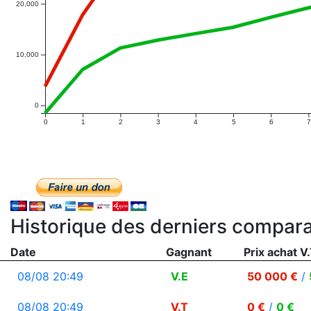
20,000
10,000
0
0
1
2
3
4
5
6
7
Historique des derniers compara
Date
Gagnant
Prix achat V.
08/08 20:49
V.E
50 000 €
/
08/08 20:49
V.T
0 €
/
0 €