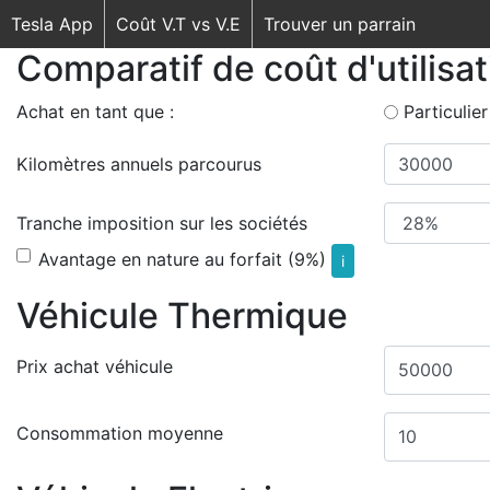
Tesla App
Coût V.T vs V.E
Trouver un parrain
Comparatif de coût d'utilisa
Achat en tant que :
Particulier
Kilomètres annuels parcourus
Tranche imposition sur les sociétés
Avantage en nature au forfait (9%)
i
Véhicule Thermique
Prix achat véhicule
Consommation moyenne