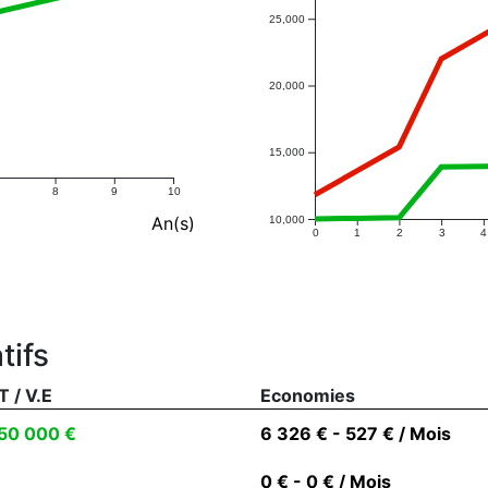
25,000
20,000
15,000
8
9
10
An(s)
10,000
0
1
2
3
4
tifs
T / V.E
Economies
50 000 €
6 326 € - 527 € / Mois
0 € - 0 € / Mois