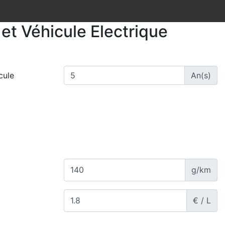
et Véhicule Electrique
cule
An(s)
g/km
€ / L