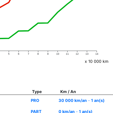
5
6
7
8
9
10
11
12
13
14
x 10 000 km
Type
Km / An
PRO
30 000 km/an
-
1 an(s)
PART
0 km/an
-
1 an(s)