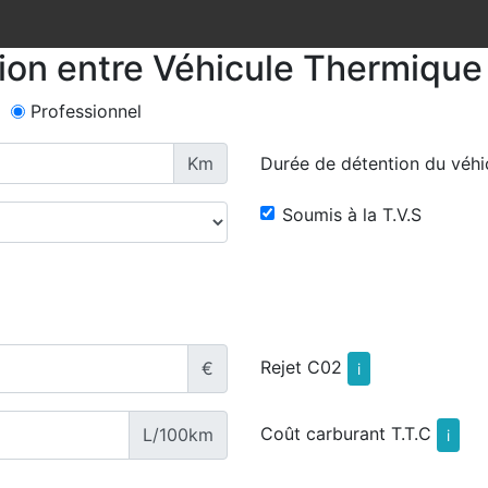
tion entre Véhicule Thermique 
Professionnel
Km
Durée de détention du véhi
Soumis à la T.V.S
Rejet C02
€
i
Coût carburant T.T.C
L/100km
i