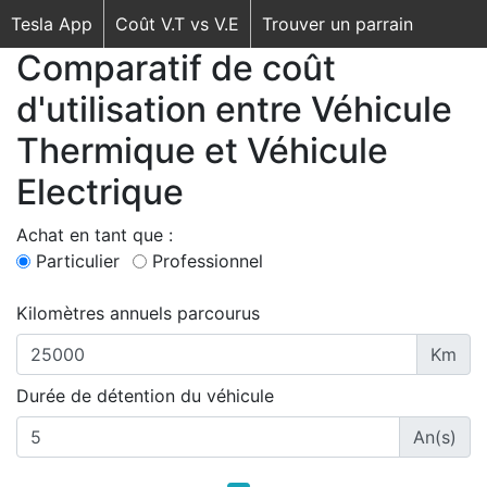
Tesla App
Coût V.T vs V.E
Trouver un parrain
Comparatif de coût
d'utilisation entre Véhicule
Thermique et Véhicule
Electrique
Achat en tant que :
Particulier
Professionnel
Kilomètres annuels parcourus
Km
Durée de détention du véhicule
An(s)