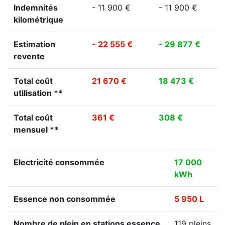
Indemnités
- 11 900 €
- 11 900 €
kilométrique
Estimation
- 22 555 €
- 29 877 €
revente
Total coût
21 670 €
18 473 €
utilisation **
Total coût
361 €
308 €
mensuel **
Electricité consommée
17 000
kWh
Essence non consommée
5 950 L
Nombre de plein en stations essence
119 pleins