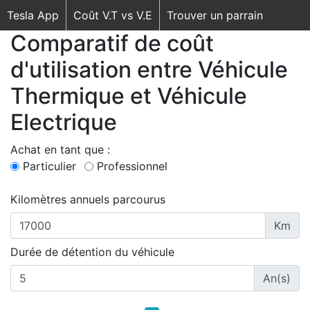
Tesla App
Coût V.T vs V.E
Trouver un parrain
Comparatif de coût
d'utilisation entre Véhicule
Thermique et Véhicule
Electrique
Achat en tant que :
Particulier
Professionnel
Kilomètres annuels parcourus
Km
Durée de détention du véhicule
An(s)