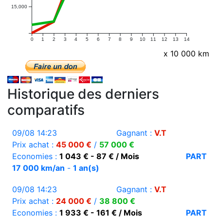
15,000
0
1
2
3
4
5
6
7
8
9
10
11
12
13
14
x 10 000 km
Historique des derniers
comparatifs
09/08 14:23
Gagnant :
V.T
Prix achat :
45 000 €
/
57 000 €
Economies :
1 043 € - 87 € / Mois
PART
17 000 km/an
-
1 an(s)
09/08 14:23
Gagnant :
V.T
Prix achat :
24 000 €
/
38 800 €
Economies :
1 933 € - 161 € / Mois
PART