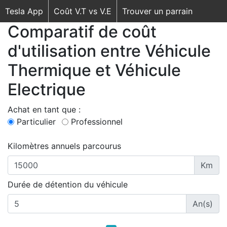
Tesla App
Coût V.T vs V.E
Trouver un parrain
Comparatif de coût
d'utilisation entre Véhicule
Thermique et Véhicule
Electrique
Achat en tant que :
Particulier
Professionnel
Kilomètres annuels parcourus
Km
Durée de détention du véhicule
An(s)