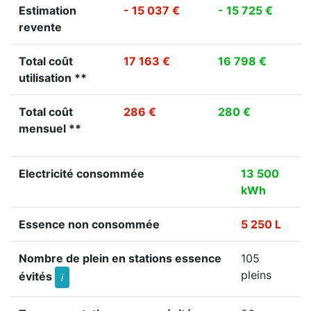
Estimation
- 15 037 €
- 15 725 €
revente
Total coût
17 163 €
16 798 €
utilisation **
Total coût
286 €
280 €
mensuel **
Electricité consommée
13 500
kWh
Essence non consommée
5 250 L
Nombre de plein en stations essence
105
pleins
évités
i