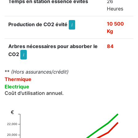
Temps en station essence évités
26
Heures
10 500
Production de CO2 évité
i
Kg
Arbres nécessaires pour absorber le
84
CO2
i
**
(Hors assurances/crédit)
Thermique
Electrique
Coût d'utilisation annuel.
€
22,000
20,000