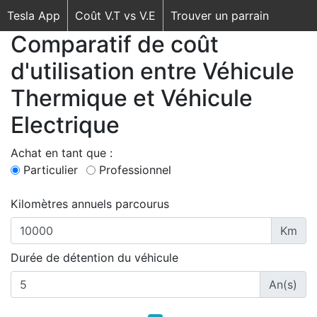
Tesla App
Coût V.T vs V.E
Trouver un parrain
Comparatif de coût
d'utilisation entre Véhicule
Thermique et Véhicule
Electrique
Achat en tant que :
Particulier
Professionnel
Kilomètres annuels parcourus
Km
Durée de détention du véhicule
An(s)