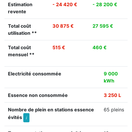
Estimation
- 24 420 €
- 28 200 €
revente
Total coût
30 875 €
27 595 €
utilisation **
Total coût
515 €
460 €
mensuel **
Electricité consommée
9 000
kWh
Essence non consommée
3 250 L
Nombre de plein en stations essence
65 pleins
évités
i