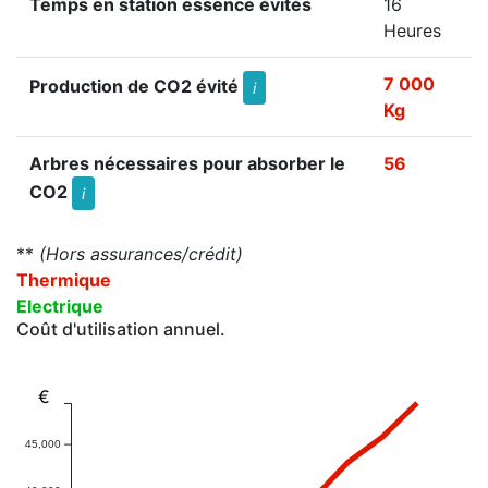
Temps en station essence évités
16
Heures
7 000
Production de CO2 évité
i
Kg
Arbres nécessaires pour absorber le
56
CO2
i
**
(Hors assurances/crédit)
Thermique
Electrique
Coût d'utilisation annuel.
€
45,000