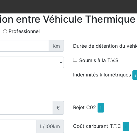
tion entre Véhicule Thermique 
Professionnel
Km
Durée de détention du véhi
Soumis à la T.V.S
Indemnités kilométriques
i
Rejet C02
€
i
Coût carburant T.T.C
L/100km
i