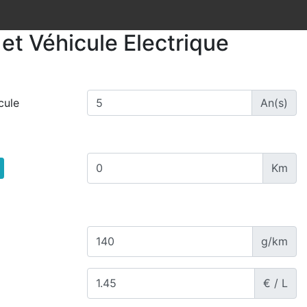
et Véhicule Electrique
cule
An(s)
Km
g/km
€ / L