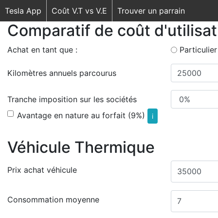
Tesla App
Coût V.T vs V.E
Trouver un parrain
Comparatif de coût d'utilisa
Achat en tant que :
Particulier
Kilomètres annuels parcourus
Tranche imposition sur les sociétés
Avantage en nature au forfait (9%)
i
Véhicule Thermique
Prix achat véhicule
Consommation moyenne