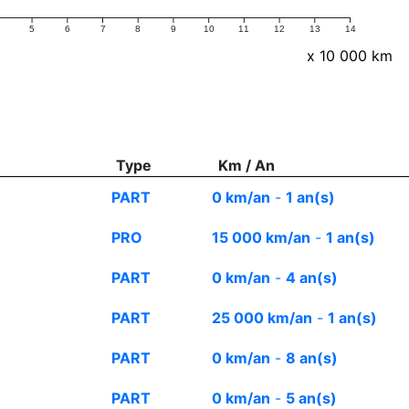
5
6
7
8
9
10
11
12
13
14
x 10 000 km
Type
Km / An
PART
0 km/an
-
1 an(s)
PRO
15 000 km/an
-
1 an(s)
PART
0 km/an
-
4 an(s)
PART
25 000 km/an
-
1 an(s)
PART
0 km/an
-
8 an(s)
PART
0 km/an
-
5 an(s)