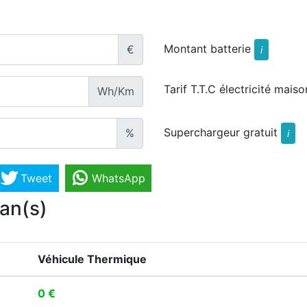
Montant batterie
€
i
Tarif T.T.C électricité maiso
Wh/Km
Superchargeur gratuit
%
i
Tweet
WhatsApp
 an(s)
Véhicule Thermique
0 €