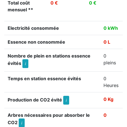
Total coût
0 €
0 €
mensuel **
Electricité consommée
0 kWh
Essence non consommée
0 L
Nombre de plein en stations essence
0
pleins
évités
i
Temps en station essence évités
0
Heures
0 Kg
Production de CO2 évité
i
Arbres nécessaires pour absorber le
0
CO2
i