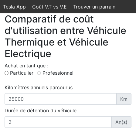
Tesla App
Coût V.T vs V.E
Trouver un parrain
Comparatif de coût
d'utilisation entre Véhicule
Thermique et Véhicule
Electrique
Achat en tant que :
Particulier
Professionnel
Kilomètres annuels parcourus
Km
Durée de détention du véhicule
An(s)