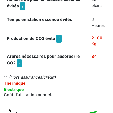
pleins
évités
i
Temps en station essence évités
6
Heures
2 100
Production de CO2 évité
i
Kg
Arbres nécessaires pour absorber le
84
CO2
i
**
(Hors assurances/crédit)
Thermique
Electrique
Coût d'utilisation annuel.
€