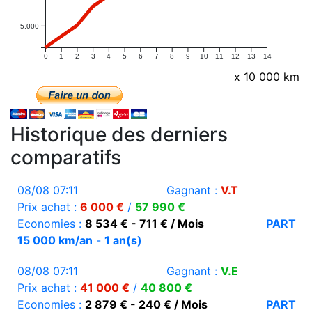
5,000
0
1
2
3
4
5
6
7
8
9
10
11
12
13
14
x 10 000 km
Historique des derniers
comparatifs
08/08 07:11
Gagnant :
V.T
Prix achat :
6 000 €
/
57 990 €
Economies :
8 534 € - 711 € / Mois
PART
15 000 km/an
-
1 an(s)
08/08 07:11
Gagnant :
V.E
Prix achat :
41 000 €
/
40 800 €
Economies :
2 879 € - 240 € / Mois
PART