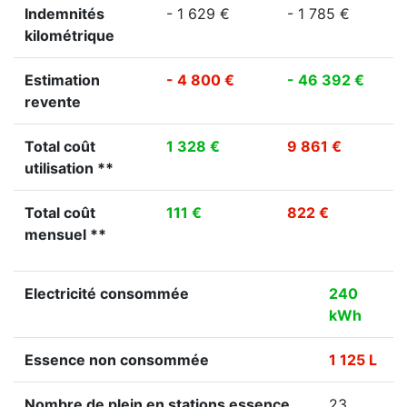
Indemnités
- 1 629 €
- 1 785 €
kilométrique
Estimation
- 4 800 €
- 46 392 €
revente
Total coût
1 328 €
9 861 €
utilisation **
Total coût
111 €
822 €
mensuel **
Electricité consommée
240
kWh
Essence non consommée
1 125 L
Nombre de plein en stations essence
23