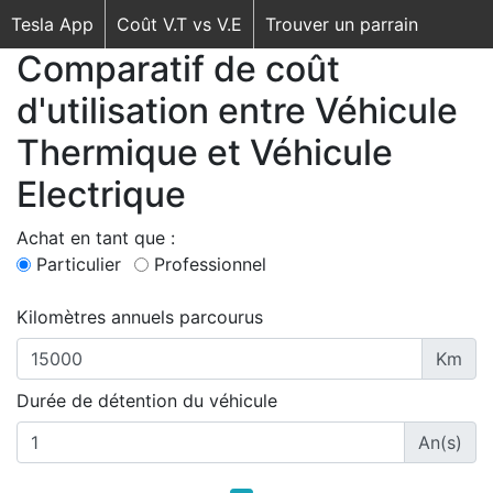
Tesla App
Coût V.T vs V.E
Trouver un parrain
Comparatif de coût
d'utilisation entre Véhicule
Thermique et Véhicule
Electrique
Achat en tant que :
Particulier
Professionnel
Kilomètres annuels parcourus
Km
Durée de détention du véhicule
An(s)