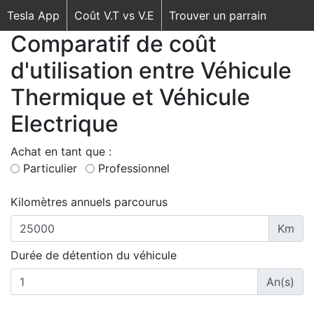
Tesla App
Coût V.T vs V.E
Trouver un parrain
Comparatif de coût
d'utilisation entre Véhicule
Thermique et Véhicule
Electrique
Achat en tant que :
Particulier
Professionnel
Kilomètres annuels parcourus
Km
Durée de détention du véhicule
An(s)