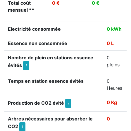
Total coût
0 €
0 €
mensuel **
Electricité consommée
0 kWh
Essence non consommée
0 L
Nombre de plein en stations essence
0
pleins
évités
i
Temps en station essence évités
0
Heures
0 Kg
Production de CO2 évité
i
Arbres nécessaires pour absorber le
0
CO2
i