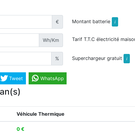
Montant batterie
€
i
Tarif T.T.C électricité maiso
Wh/Km
Superchargeur gratuit
%
i
Tweet
WhatsApp
 an(s)
Véhicule Thermique
0 €