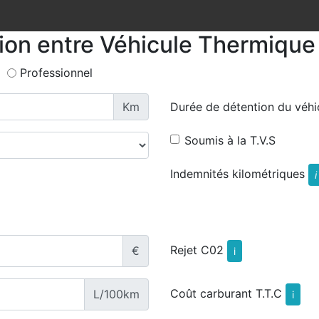
tion entre Véhicule Thermique 
Professionnel
Km
Durée de détention du véhi
Soumis à la T.V.S
Indemnités kilométriques
i
Rejet C02
€
i
Coût carburant T.T.C
L/100km
i