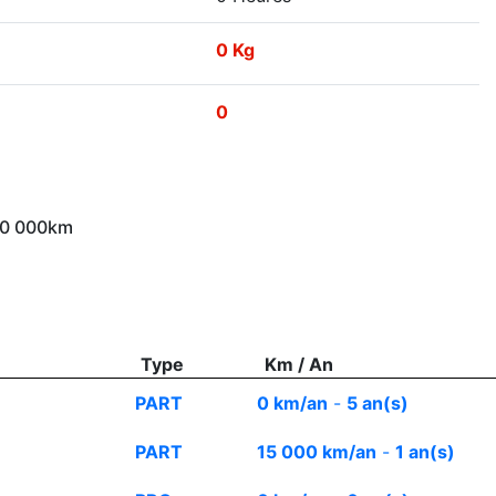
0 Kg
0
 10 000km
Type
Km / An
PART
0 km/an
-
5 an(s)
PART
15 000 km/an
-
1 an(s)