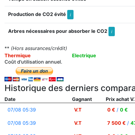
Production de CO2 évité
i
Arbres nécessaires pour absorber le CO2
i
**
(Hors assurances/crédit)
Thermique
Electrique
Coût d'utilisation annuel.
Historique des derniers compara
Date
Gagnant
Prix achat V.
07/08 05:39
V.T
0 €
/
0 €
07/08 05:39
V.T
7 500 €
/
4