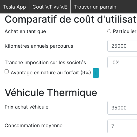
Tesla App
Coût V.T vs V.E
Trouver un parrain
Comparatif de coût d'utilisa
Achat en tant que :
Particulier
Kilomètres annuels parcourus
Tranche imposition sur les sociétés
Avantage en nature au forfait (9%)
i
Véhicule Thermique
Prix achat véhicule
Consommation moyenne