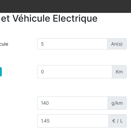
et Véhicule Electrique
cule
An(s)
Km
g/km
€ / L