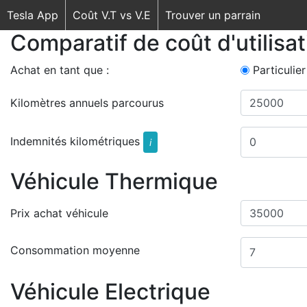
Tesla App
Coût V.T vs V.E
Trouver un parrain
Comparatif de coût d'utilisa
Achat en tant que :
Particulier
Kilomètres annuels parcourus
Indemnités kilométriques
i
Véhicule Thermique
Prix achat véhicule
Consommation moyenne
Véhicule Electrique