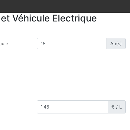
et Véhicule Electrique
cule
An(s)
€ / L