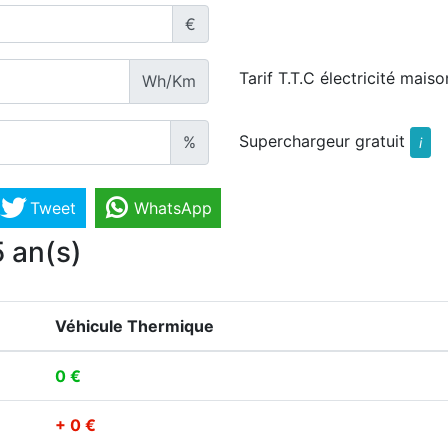
€
Tarif T.T.C électricité maiso
Wh/Km
Superchargeur gratuit
%
i
Tweet
WhatsApp
5 an(s)
Véhicule Thermique
0 €
+ 0 €