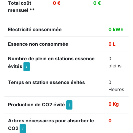
Total coût
0 €
0 €
mensuel **
Electricité consommée
0 kWh
Essence non consommée
0 L
Nombre de plein en stations essence
0
pleins
évités
i
Temps en station essence évités
0
Heures
0 Kg
Production de CO2 évité
i
Arbres nécessaires pour absorber le
0
CO2
i