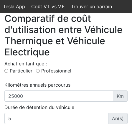
Tesla App
Coût V.T vs V.E
Trouver un parrain
Comparatif de coût
d'utilisation entre Véhicule
Thermique et Véhicule
Electrique
Achat en tant que :
Particulier
Professionnel
Kilomètres annuels parcourus
Km
Durée de détention du véhicule
An(s)