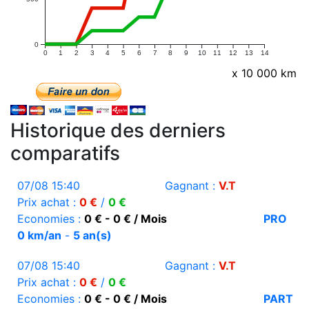
0
0
1
2
3
4
5
6
7
8
9
10
11
12
13
14
x 10 000 km
Historique des derniers
comparatifs
07/08 15:40
Gagnant :
V.T
Prix achat :
0 €
/
0 €
Economies :
0 € - 0 € / Mois
PRO
0 km/an
-
5 an(s)
07/08 15:40
Gagnant :
V.T
Prix achat :
0 €
/
0 €
Economies :
0 € - 0 € / Mois
PART