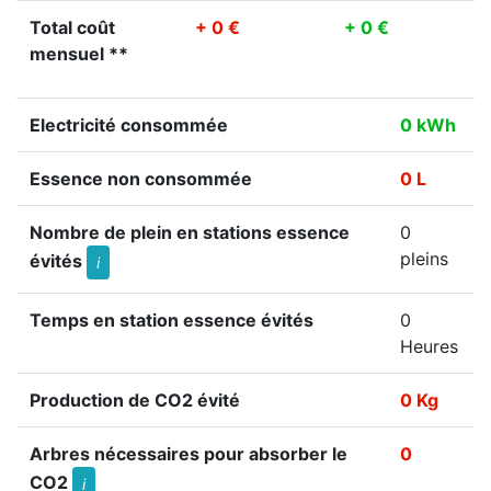
Total coût
+ 0 €
+ 0 €
mensuel **
Electricité consommée
0 kWh
Essence non consommée
0 L
Nombre de plein en stations essence
0
pleins
évités
i
Temps en station essence évités
0
Heures
Production de CO2 évité
0 Kg
Arbres nécessaires pour absorber le
0
CO2
i