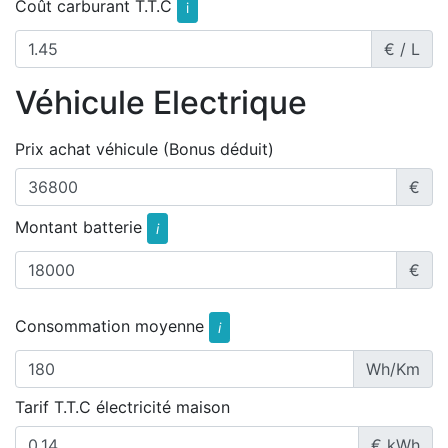
Coût carburant T.T.C
i
€ / L
Véhicule Electrique
Prix achat véhicule (Bonus déduit)
€
Montant batterie
i
€
Consommation moyenne
i
Wh/Km
Tarif T.T.C électricité maison
€ kWh