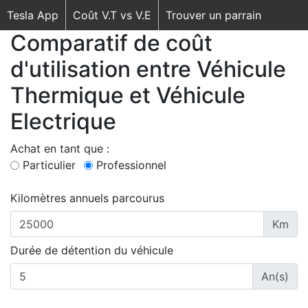
Tesla App
Coût V.T vs V.E
Trouver un parrain
Comparatif de coût
d'utilisation entre Véhicule
Thermique et Véhicule
Electrique
Achat en tant que :
Particulier
Professionnel
Kilomètres annuels parcourus
Km
Durée de détention du véhicule
An(s)