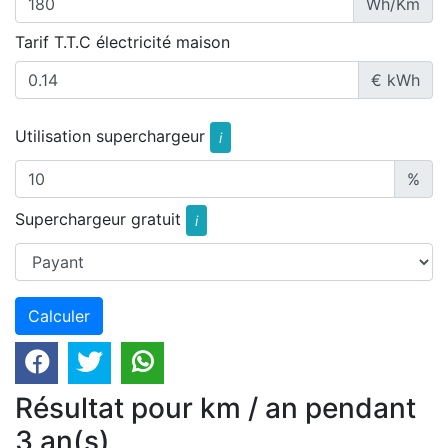
Wh/Km
Tarif T.T.C électricité maison
€ kWh
Utilisation superchargeur
i
%
Superchargeur gratuit
i
Résultat pour km / an pendant
3 an(s)