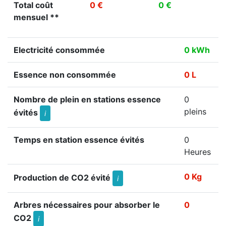
Total coût
0 €
0 €
mensuel **
Electricité consommée
0 kWh
Essence non consommée
0 L
Nombre de plein en stations essence
0
pleins
évités
i
Temps en station essence évités
0
Heures
0 Kg
Production de CO2 évité
i
Arbres nécessaires pour absorber le
0
CO2
i