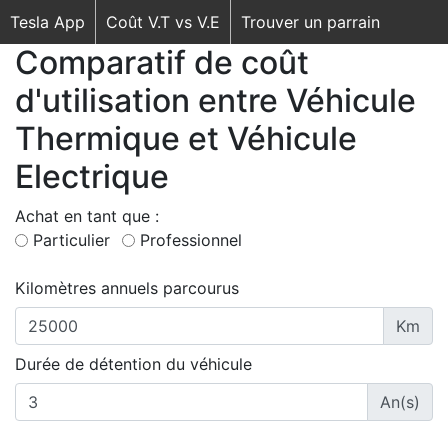
Tesla App
Coût V.T vs V.E
Trouver un parrain
Comparatif de coût
d'utilisation entre Véhicule
Thermique et Véhicule
Electrique
Achat en tant que :
Particulier
Professionnel
Kilomètres annuels parcourus
Km
Durée de détention du véhicule
An(s)