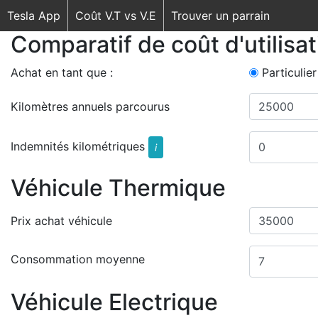
Tesla App
Coût V.T vs V.E
Trouver un parrain
Comparatif de coût d'utilisa
Achat en tant que :
Particulier
Kilomètres annuels parcourus
Indemnités kilométriques
i
Véhicule Thermique
Prix achat véhicule
Consommation moyenne
Véhicule Electrique