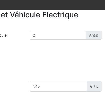
et Véhicule Electrique
cule
An(s)
€ / L