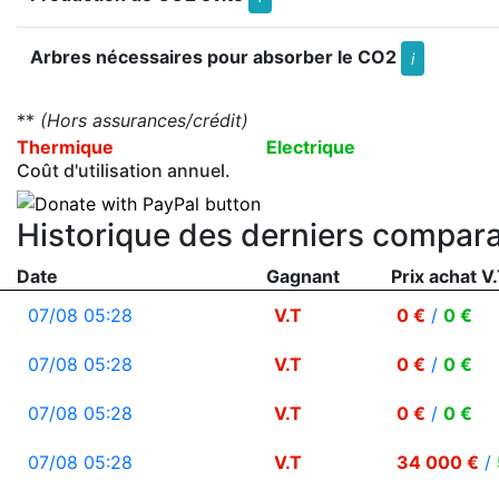
Arbres nécessaires pour absorber le CO2
i
**
(Hors assurances/crédit)
Thermique
Electrique
Coût d'utilisation annuel.
Historique des derniers compara
Date
Gagnant
Prix achat V.
07/08 05:28
V.T
0 €
/
0 €
07/08 05:28
V.T
0 €
/
0 €
07/08 05:28
V.T
0 €
/
0 €
07/08 05:28
V.T
34 000 €
/