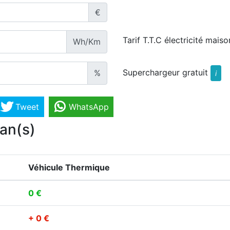
€
Tarif T.T.C électricité maiso
Wh/Km
Superchargeur gratuit
%
i
Tweet
WhatsApp
 an(s)
Véhicule Thermique
0 €
+ 0 €