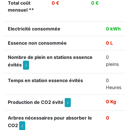
Total coût
0 €
0 €
mensuel **
Electricité consommée
0 kWh
Essence non consommée
0 L
Nombre de plein en stations essence
0
pleins
évités
i
Temps en station essence évités
0
Heures
0 Kg
Production de CO2 évité
i
Arbres nécessaires pour absorber le
0
CO2
i