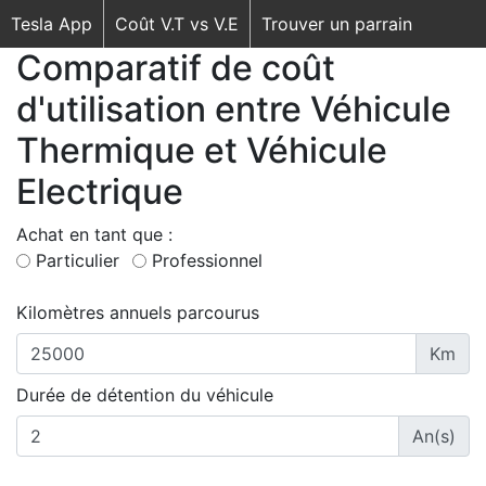
Tesla App
Coût V.T vs V.E
Trouver un parrain
Comparatif de coût
d'utilisation entre Véhicule
Thermique et Véhicule
Electrique
Achat en tant que :
Particulier
Professionnel
Kilomètres annuels parcourus
Km
Durée de détention du véhicule
An(s)